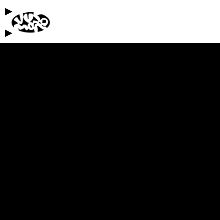
▶
info
▶